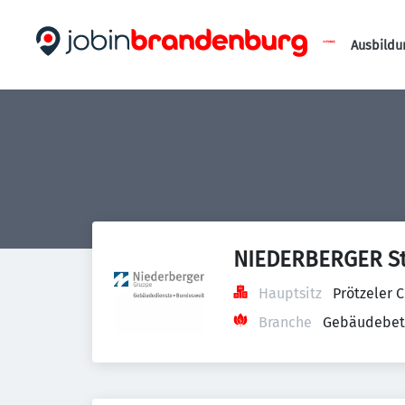
Ausbildu
NIEDERBERGER St
Hauptsitz
Prötzeler 
Branche
Gebäudebetr