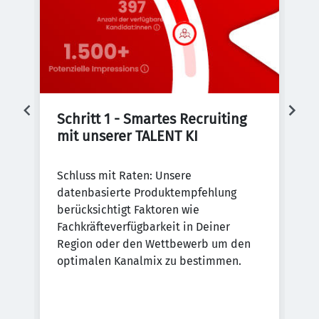
Schritt 1 - Smartes Recruiting 
S
mit unserer TALENT KI
D
Schluss mit Raten: Unsere
De
datenbasierte Produktempfehlung
re
al
berücksichtigt Faktoren wie
Be
nen
Fachkräfteverfügbarkeit in Deiner
ei
-
Region oder den Wettbewerb um den
zu
optimalen Kanalmix zu bestimmen.
.