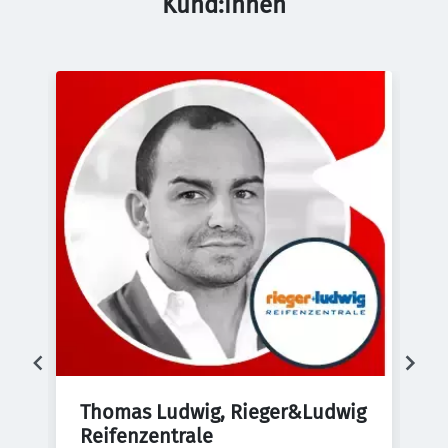
Kund:innen
Thomas Ludwig, Rieger&Ludwig 
E
Reifenzentrale
d