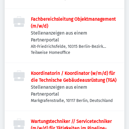
Charlottenburg-Wilmersdorf, Deutschland
Fachbereichsleitung Objektmanagement
(m/w/d)
Stellenanzeigen aus einem
Partnerportal
Alt-Friedrichsfelde, 10315 Berlin-Bezirk
Lichtenberg, Deutschland
Teilweise Homeoffice
Koordinatorin / Koordinator (w/m/d) für
die Technische Gebäudeausrüstung (TGA)
Stellenanzeigen aus einem
Partnerportal
Markgrafenstraße, 10117 Berlin, Deutschland
Wartungstechniker // Servicetechniker
(m/w/d) für Tätigkeiten im Pipeline-