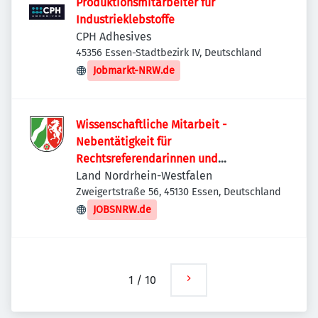
Produktionsmitarbeiter für
Industrieklebstoffe
CPH Adhesives
45356 Essen-Stadtbezirk IV, Deutschland
Jobmarkt-NRW.de
Wissenschaftliche Mitarbeit -
Nebentätigkeit für
Rechtsreferendarinnen und
Rechtsreferendare (m/w/d) bei der
Land Nordrhein-Westfalen
Staatsanwaltschaft Essen
Zweigertstraße 56, 45130 Essen, Deutschland
JOBSNRW.de
1
/
10