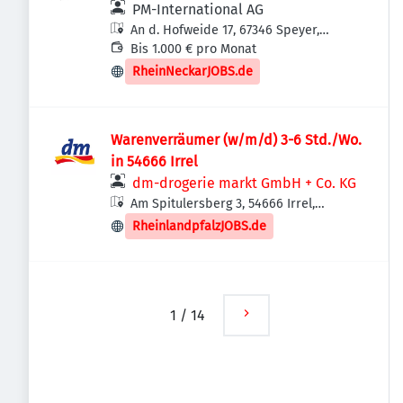
PM-International AG
An d. Hofweide 17, 67346 Speyer,
Deutschland
Bis 1.000 € pro Monat
RheinNeckarJOBS.de
Warenverräumer (w/m/d) 3-6 Std./Wo.
in 54666 Irrel
dm-drogerie markt GmbH + Co. KG
Am Spitulersberg 3, 54666 Irrel,
Deutschland
RheinlandpfalzJOBS.de
1
/
14