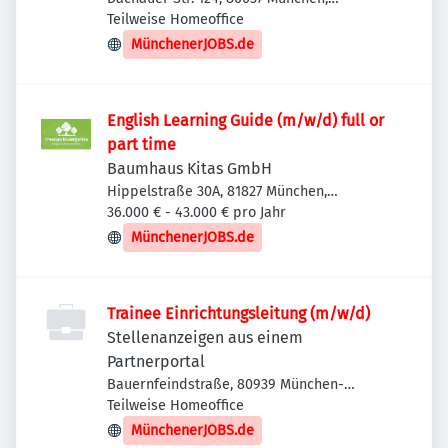
Deutschland
Teilweise Homeoffice
MünchenerJOBS.de
English Learning Guide (m/w/d) full or
part time
Baumhaus Kitas GmbH
Hippelstraße 30A, 81827 München,
Deutschland
36.000 € - 43.000 € pro Jahr
MünchenerJOBS.de
Trainee Einrichtungsleitung (m/w/d)
Stellenanzeigen aus einem
Partnerportal
Bauernfeindstraße, 80939 München-
Schwabing-Freimann, Deutschland
Teilweise Homeoffice
MünchenerJOBS.de