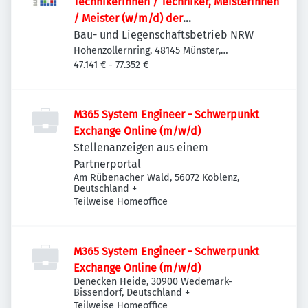
Technikerinnen / Techniker, Meisterinnen
/ Meister (w/m/d) der
Versorgungstechnik / Technischen
Bau- und Liegenschaftsbetrieb NRW
Gebäudeausrüstung als
Hohenzollernring, 48145 Münster,
Deutschland
47.141 € - 77.352 €
Projektteammitglied
M365 System Engineer - Schwerpunkt
Exchange Online (m/w/d)
Stellenanzeigen aus einem
Partnerportal
Am Rübenacher Wald, 56072 Koblenz,
Deutschland
+
Teilweise Homeoffice
M365 System Engineer - Schwerpunkt
Exchange Online (m/w/d)
Denecken Heide, 30900 Wedemark-
Bissendorf, Deutschland
+
Teilweise Homeoffice