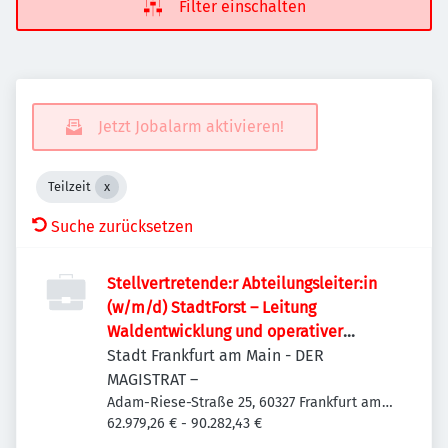
Filter einschalten
Jetzt Jobalarm aktivieren!
Teilzeit
Suche zurücksetzen
Stellvertretende:r Abteilungsleiter:in
(w/m/d) StadtForst – Leitung
Waldentwicklung und operativer
Forstbetrieb
Stadt Frankfurt am Main - DER
MAGISTRAT –
Adam-Riese-Straße 25, 60327 Frankfurt am
Main-Innenstadt I, Deutschland
62.979,26 € - 90.282,43 €