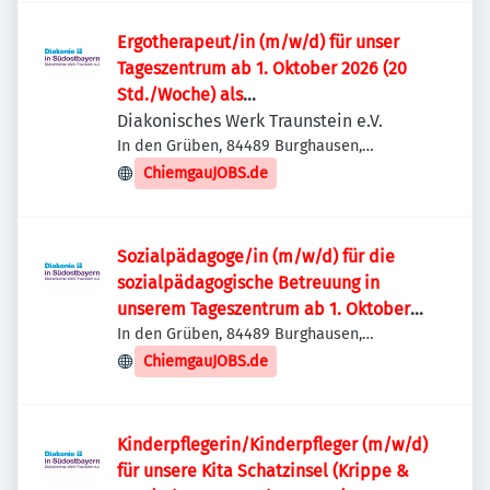
Ergotherapeut/in (m/w/d) für unser
Tageszentrum ab 1. Oktober 2026 (20
Std./Woche) als
Schwangerschaftsvertretung –
Diakonisches Werk Traunstein e.V.
Burghausen
In den Grüben, 84489 Burghausen,
Deutschland
ChiemgauJOBS.de
Sozialpädagoge/in (m/w/d) für die
sozialpädagogische Betreuung in
unserem Tageszentrum ab 1. Oktober
2026 (20 Std./Woche) – Burghausen
In den Grüben, 84489 Burghausen,
Deutschland
ChiemgauJOBS.de
Kinderpflegerin/Kinderpfleger (m/w/d)
für unsere Kita Schatzinsel (Krippe &