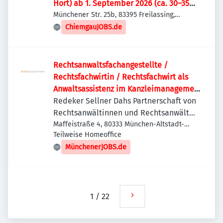
Hort) ab 1. September 2026 (ca. 30–35
Std./Woche) – Freilassing
Münchener Str. 25b, 83395 Freilassing,
Deutschland
ChiemgauJOBS.de
Rechtsanwaltsfachangestellte /
Rechtsfachwirtin / Rechtsfachwirt als
Anwaltsassistenz im Kanzleimanagement
(m/w/d) – München Vollzeit oder Teilzeit
Redeker Sellner Dahs Partnerschaft von
ab 30 Stunden/Woche · unbefristet ·
Rechtsanwältinnen und Rechtsanwälten
Privates Baurecht und Gesellschaftsrecht
mbB
Maffeistraße 4, 80333 München-Altstadt-
Lehel, Deutschland
Teilweise Homeoffice
MünchenerJOBS.de
1
/
22