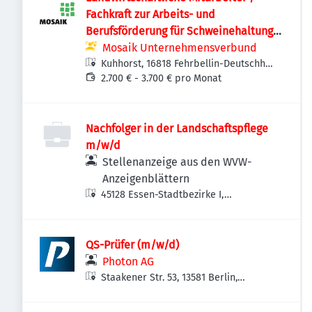
Fachkraft zur Arbeits- und
Berufsförderung für Schweinehaltung
(m/w/d) - Ökohof Kuhhorst
Mosaik Unternehmensverbund
Kuhhorst, 16818 Fehrbellin-Deutschhof,
Deutschland
2.700 € - 3.700 € pro Monat
Nachfolger in der Landschaftspflege
m/w/d
Stellenanzeige aus den WVW-
Anzeigenblättern
45128 Essen-Stadtbezirke I,
Deutschland
QS-Prüfer (m/w/d)
Photon AG
Staakener Str. 53, 13581 Berlin,
Deutschland