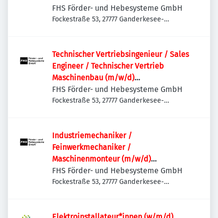
Anlagenbau | Schaltschrankbau |
FHS Förder- und Hebesysteme GmbH
Sondermaschinen
Fockestraße 53, 27777 Ganderkesee-
Hoykenkamp, Deutschland
Technischer Vertriebsingenieur / Sales
Engineer / Technischer Vertrieb
Maschinenbau (m/w/d)
Sondermaschinenbau | Anlagenbau |
FHS Förder- und Hebesysteme GmbH
Projektvertrieb | International
Fockestraße 53, 27777 Ganderkesee-
Hoykenkamp, Deutschland
Industriemechaniker /
Feinwerkmechaniker /
Maschinenmonteur (m/w/d)
Maschinenbau | Anlagenbau |
FHS Förder- und Hebesysteme GmbH
Sondermaschinenbau | Service &
Fockestraße 53, 27777 Ganderkesee-
Hoykenkamp, Deutschland
Montage
Elektroinstallateur*innen (w/m/d)