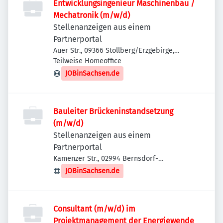
Entwicklungsingenieur Maschinenbau /
Mechatronik (m/w/d)
Stellenanzeigen aus einem
Partnerportal
Auer Str., 09366 Stollberg/Erzgebirge,
Deutschland
Teilweise Homeoffice
JOBinSachsen.de
Bauleiter Brückeninstandsetzung
(m/w/d)
Stellenanzeigen aus einem
Partnerportal
Kamenzer Str., 02994 Bernsdorf-
Straßgräbchen, Deutschland
JOBinSachsen.de
Consultant (m/w/d) im
Projektmanagement der Energiewende