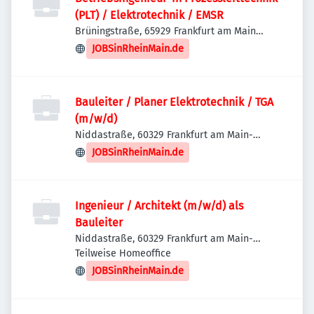
(PLT) / Elektrotechnik / EMSR
Brüningstraße, 65929 Frankfurt am Main
West, Deutschland
JOBSinRheinMain.de
Bauleiter / Planer Elektrotechnik / TGA
(m/w/d)
Niddastraße, 60329 Frankfurt am Main-
Innenstadt I, Deutschland
JOBSinRheinMain.de
Ingenieur / Architekt (m/w/d) als
Bauleiter
Niddastraße, 60329 Frankfurt am Main-
Innenstadt I, Deutschland
Teilweise Homeoffice
JOBSinRheinMain.de