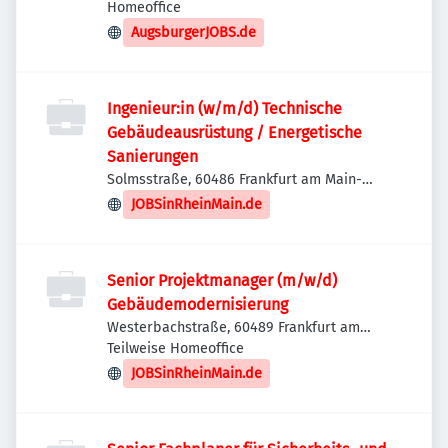
Homeoffice
AugsburgerJOBS.de
Ingenieur:in (w/m/d) Technische
Gebäudeausrüstung / Energetische
Sanierungen
Solmsstraße, 60486 Frankfurt am Main-
Innenstadt II, Deutschland
JOBSinRheinMain.de
Senior Projektmanager (m/w/d)
Gebäudemodernisierung
Westerbachstraße, 60489 Frankfurt am
Main-Frankfurt-Mitte-West, Deutschland
Teilweise Homeoffice
JOBSinRheinMain.de