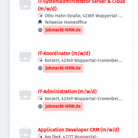
IT-Systemadministrator Server & Cloud
(m/w/d)
Otto-Hahn-Straße, 42369 Wuppertal-
Ronsdorf, Deutschland
Teilweise Homeoffice
Jobmarkt-NRW.de
IT-Koordinator (m/w/d)
Korzert, 42349 Wuppertal-Cronenberg,
Deutschland
Jobmarkt-NRW.de
IT-Administration (m/w/d)
Korzert, 42349 Wuppertal-Cronenberg,
Deutschland
Jobmarkt-NRW.de
Application Developer CRM (m/w/d)
Am Diek, 42277 Wuppertal-