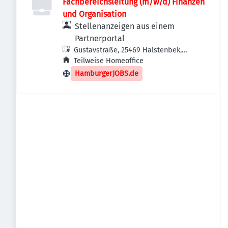
Fachbereichsleitung (m/w/d) Finanzen
und Organisation
Stellenanzeigen aus einem
Partnerportal
Gustavstraße, 25469 Halstenbek,
Deutschland
Teilweise Homeoffice
HamburgerJOBS.de