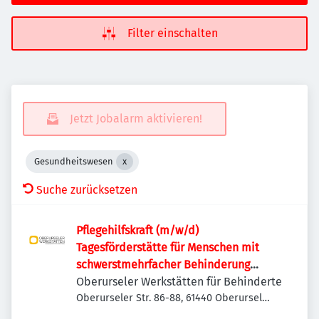
Filter einschalten
Jetzt Jobalarm aktivieren!
Gesundheitswesen
Suche zurücksetzen
Pflegehilfskraft (m/w/d)
Tagesförderstätte für Menschen mit
schwerstmehrfacher Behinderung
und/oder Verhaltensauffälligkeiten
Oberurseler Werkstätten für Behinderte
Oberurseler Str. 86-88, 61440 Oberursel
(Taunus), Deutschland