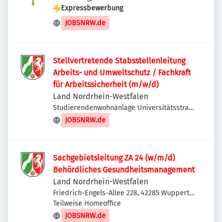
Expressbewerbung
JOBSNRW.de
Stellvertretende Stabsstellenleitung
Arbeits- und Umweltschutz / Fachkraft
für Arbeitssicherheit (m/w/d)
Land Nordrhein-Westfalen
Studierendenwohnanlage Universitätsstraße
1, Studierendenwerk Düsseldorf, 40225
JOBSNRW.de
Düsseldorf, Deutschland
Sachgebietsleitung ZA 24 (w/m/d)
Behördliches Gesundheitsmanagement
Land Nordrhein-Westfalen
Friedrich-Engels-Allee 228, 42285 Wuppertal,
Deutschland
Teilweise Homeoffice
JOBSNRW.de