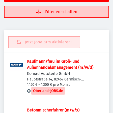
Filter einschalten
Jetzt Jobalarm aktivieren!
Kaufmann/frau im Groß- und
Außenhandelsmanagement (m/w/d)
Konrad Autoteile GmbH
Hauptstraße 14, 82467 Garmisch-
Partenkirchen, Deutschland
1.150 € - 1.300 € pro Monat
Oberland-JOBS.de
Betonmischerfahrer (m/w/x)