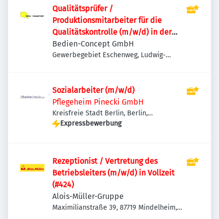
Qualitätsprüfer /
Produktionsmitarbeiter für die
Qualitätskontrolle (m/w/d) in der
Lebensmittelverpackung
Bedien-Concept GmbH
Gewerbegebiet Eschenweg, Ludwig-
Erhard-Ring 20, 15827 Blankenfelde-
Mahlow-Dahlewitz, Deutschland
Sozialarbeiter (m/w/d)
Pflegeheim Pinecki GmbH
Kreisfreie Stadt Berlin, Berlin,
Deutschland
Expressbewerbung
Rezeptionist / Vertretung des
Betriebsleiters (m/w/d) in Vollzeit
(#424)
Alois-Müller-Gruppe
Maximilianstraße 39, 87719 Mindelheim,
Deutschland