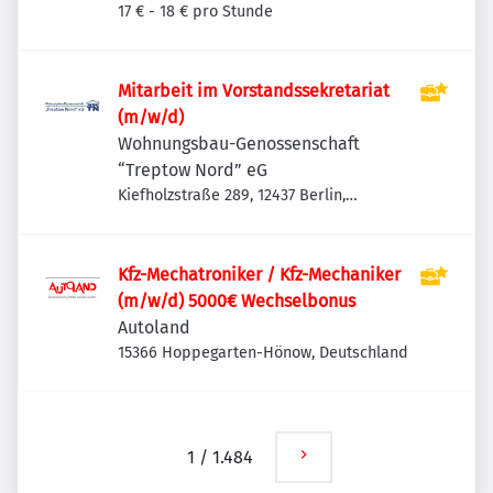
Bezirk Steglitz-Zehlendorf, Deutschland
17 € - 18 € pro Stunde
Mitarbeit im Vorstandssekretariat
(m/w/d)
Wohnungsbau-Genossenschaft
“Treptow Nord” eG
Kiefholzstraße 289, 12437 Berlin,
Deutschland
Kfz-Mechatroniker / Kfz-Mechaniker
(m/w/d) 5000€ Wechselbonus
Autoland
15366 Hoppegarten-Hönow, Deutschland
1
/
1.484