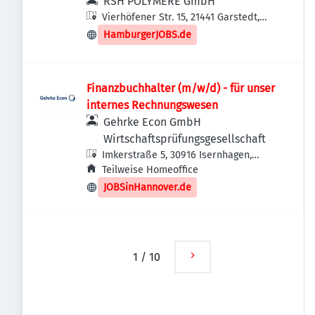
RSH POLYMERE GmbH
Vierhöfener Str. 15, 21441 Garstedt,
Deutschland
HamburgerJOBS.de
Finanzbuchhalter (m/w/d) - für unser
internes Rechnungswesen
Gehrke Econ GmbH
Wirtschaftsprüfungsgesellschaft
Imkerstraße 5, 30916 Isernhagen,
Deutschland
Teilweise Homeoffice
JOBSinHannover.de
1
/
10