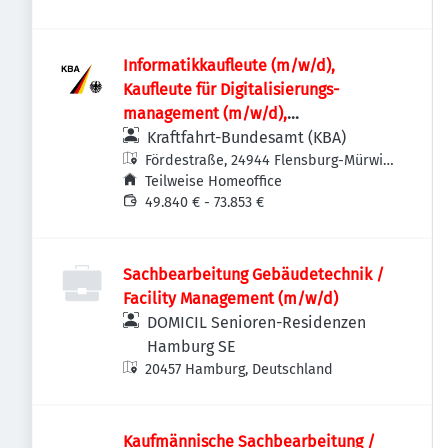
Informatik­kaufleute (m/w/d),
Kaufleute für Digitalisierungs­
management (m/w/d),
Fachinformatikerinnen /
Kraftfahrt-Bundesamt (KBA)
Fachinformatiker (m/w/d) oder
Fördestraße, 24944 Flensburg-Mürwik,
Deutschland
Teilweise Homeoffice
vergleichbare IT-Ausbildung für den IT-
49.840 € - 73.853 €
Leitstand im Rechenzentrum
Sachbearbeitung Gebäudetechnik /
Facility Management (m/w/d)
DOMICIL Senioren-Residenzen
Hamburg SE
20457 Hamburg, Deutschland
Kaufmännische Sachbearbeitung /