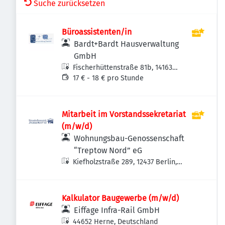
Suche zurücksetzen
Büroassistenten/in
Bardt+Bardt Hausverwaltung
GmbH
Fischerhüttenstraße 81b, 14163
Berlin-Bezirk Steglitz-Zehlendorf,
17 € - 18 € pro Stunde
Deutschland
Mitarbeit im Vorstandssekretariat
(m/w/d)
Wohnungsbau-Genossenschaft
“Treptow Nord” eG
Kiefholzstraße 289, 12437 Berlin,
Deutschland
Kalkulator Baugewerbe (m/w/d)
Eiffage Infra-Rail GmbH
44652 Herne, Deutschland