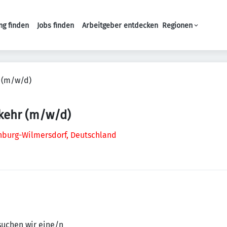
ng finden
Jobs finden
Arbeitgeber entdecken
Regionen
Haupt-Navigation
r (m/w/d)
rkehr (m/w/d)
enburg-Wilmersdorf, Deutschland
suchen wir eine/n